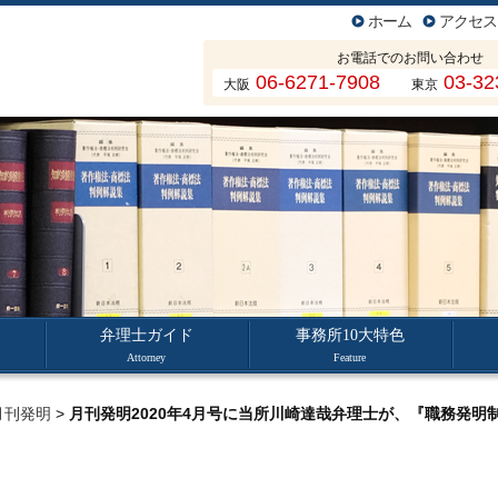
ホーム
アクセス
お電話でのお問い合わせ
06-6271-7908
03-32
大阪
東京
弁理士ガイド
事務所10大特色
Attorney
Feature
月刊発明
>
月刊発明2020年4月号に当所川崎達哉弁理士が、『職務発