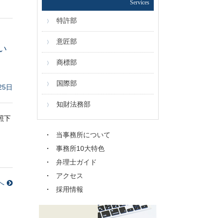
Services
特許部
意匠部
い
商標部
国際部
25日
知財法務部
照下
当事務所について
事務所10大特色
弁理士ガイド
アクセス
へ
採用情報