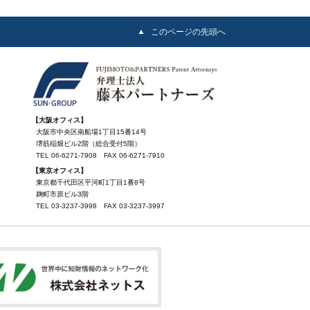
このページの先頭へ
【大阪オフィス】
大阪市中央区南船場1丁目15番14号
堺筋稲畑ビル2階（総合受付5階）
TEL
06-6271-7908
FAX
06-6271-7910
【東京オフィス】
東京都千代田区平河町1丁目1番8号
麹町市原ビル3階
TEL
03-3237-3998
FAX
03-3237-3997