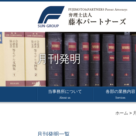
月刊発明
当事務所について
各部の業務内容
About us
Services
ホーム
>
月刊発明一覧