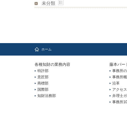
未分類
ホーム
各種知財の業務内容
藤本パー
特許部
事務所の
意匠部
事務所概
商標部
沿革
国際部
アクセス
知財法務部
弁理士ガ
事務所1