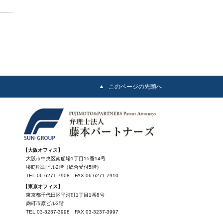
このページの先頭へ
【大阪オフィス】
大阪市中央区南船場1丁目15番14号
堺筋稲畑ビル2階（総合受付5階）
TEL
06-6271-7908
FAX
06-6271-7910
【東京オフィス】
東京都千代田区平河町1丁目1番8号
麹町市原ビル3階
TEL
03-3237-3998
FAX
03-3237-3997