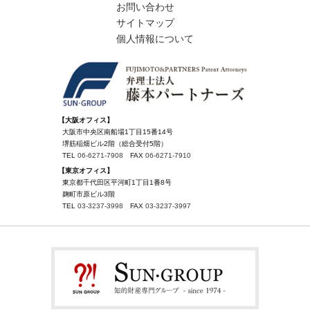
お問い合わせ
サイトマップ
個人情報について
【大阪オフィス】
大阪市中央区南船場1丁目15番14号
堺筋稲畑ビル2階（総合受付5階）
TEL
06-6271-7908
FAX
06-6271-7910
【東京オフィス】
東京都千代田区平河町1丁目1番8号
麹町市原ビル3階
TEL
03-3237-3998
FAX
03-3237-3997