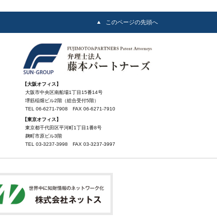
このページの先頭へ
【大阪オフィス】
大阪市中央区南船場1丁目15番14号
堺筋稲畑ビル2階（総合受付5階）
TEL
06-6271-7908
FAX
06-6271-7910
【東京オフィス】
東京都千代田区平河町1丁目1番8号
麹町市原ビル3階
TEL
03-3237-3998
FAX
03-3237-3997