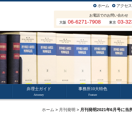
ホーム
アクセス
お電話でのお問い合わせ
06-6271-7908
03-32
大阪
東京
弁理士ガイド
事務所10大特色
Attorney
Feature
ホーム
>
月刊発明
>
月刊発明2021年6月号に