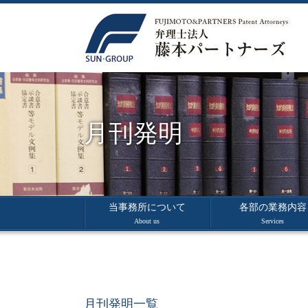
月刊発明
当事務所について
各部の業務内容
About us
Services
月刊発明一覧