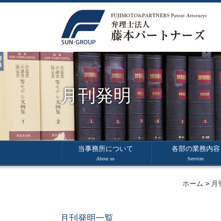
月刊発明
当事務所について
各部の業務内容
About us
Services
ホーム
>
月
月刊発明一覧