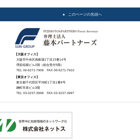
このページの先頭へ
【大阪オフィス】
大阪市中央区南船場1丁目15番14号
堺筋稲畑ビル2階（総合受付5階）
TEL
06-6271-7908
FAX
06-6271-7910
【東京オフィス】
東京都千代田区平河町1丁目1番8号
麹町市原ビル3階
TEL
03-3237-3998
FAX
03-3237-3997