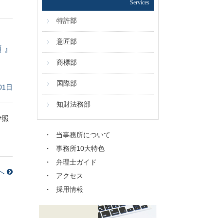
Services
特許部
意匠部
 』
商標部
国際部
01日
知財法務部
参照
当事務所について
事務所10大特色
弁理士ガイド
へ
アクセス
採用情報