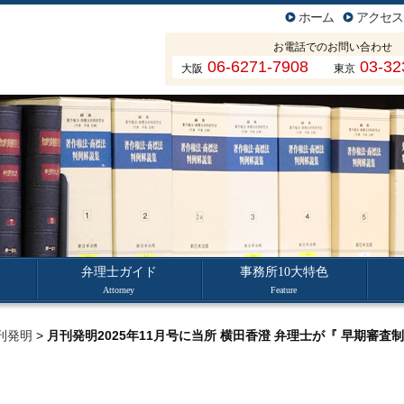
ホーム
アクセス
お電話でのお問い合わせ
06-6271-7908
03-32
大阪
東京
弁理士ガイド
事務所10大特色
Attorney
Feature
刊発明
>
月刊発明2025年11月号に当所 横田香澄 弁理士が『 早期審