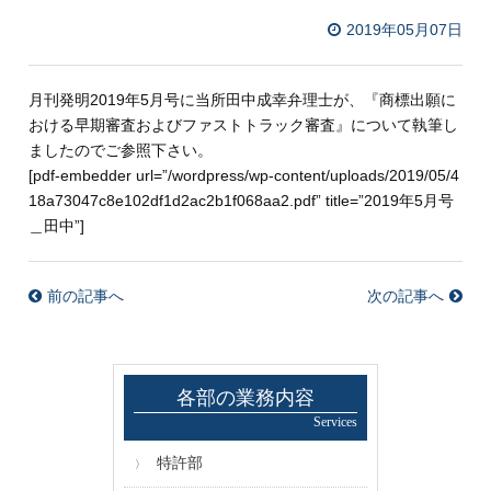
2019年05月07日
月刊発明
2019
年
5
月号に当所田中成幸弁理士が、『商標出願に
おける早期審査およびファストトラック審査』について執筆し
ましたのでご参照下さい。
[pdf-embedder url=”/wordpress/wp-content/uploads/2019/05/4
18a73047c8e102df1d2ac2b1f068aa2.pdf” title=”2019年5月号
＿田中”]
前の記事へ
次の記事へ
各部の業務内容
Services
特許部