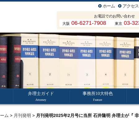
ホーム
アクセス
お電話でのお問い合わせ
06-6271-7908
03-32
大阪
東京
弁理士ガイド
事務所10大特色
Attorney
Feature
ーム
>
月刊発明
>
月刊発明2025年2月号に当所 石井隆明 弁理士が『