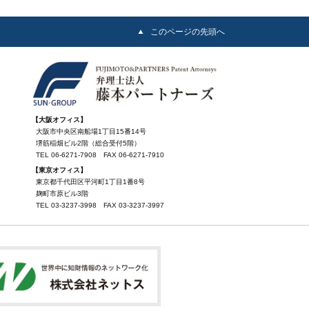
このページの先頭へ
【大阪オフィス】
大阪市中央区南船場1丁目15番14号
堺筋稲畑ビル2階（総合受付5階）
TEL
06-6271-7908
FAX
06-6271-7910
【東京オフィス】
東京都千代田区平河町1丁目1番8号
麹町市原ビル3階
TEL
03-3237-3998
FAX
03-3237-3997