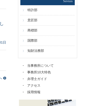
Services
特許部
意匠部
し
商標部
国際部
01日
知財法務部
。
当事務所について
事務所10大特色
へ
弁理士ガイド
アクセス
採用情報