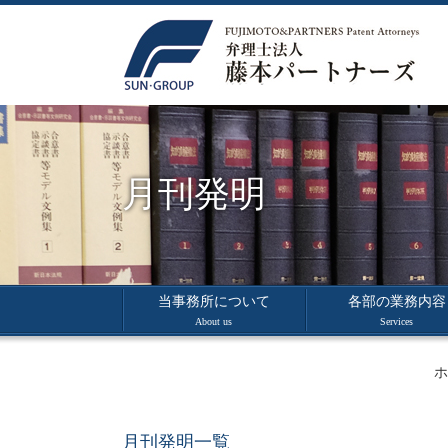
月刊発明
当事務所について
各部の業務内容
About us
Services
ホ
月刊発明一覧